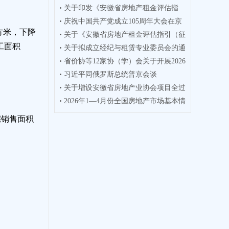
关于印发《安徽省房地产租金评估指
业人员
庆祝中国共产党成立105周年大会在京
引》的通
平方米，下降
关于《安徽省房地产租金评估指引（征
隆重举
竣工面积
关于拟成立经纪与租赁专业委员会的通
求意见
省价协等12家协（学）会关于开展2026
知
习近平同俄罗斯总统普京会谈
年度徽
关于增设安徽省房地产业协会项目全过
2026年1—4月份全国房地产市场基本情
程咨询
况
宅销售面积