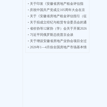
关于印发《安徽省房地产租金评估指
业人员
庆祝中国共产党成立105周年大会在京
引》的通
关于《安徽省房地产租金评估指引（征
隆重举
关于拟成立经纪与租赁专业委员会的通
求意见
省价协等12家协（学）会关于开展2026
知
习近平同俄罗斯总统普京会谈
年度徽
关于增设安徽省房地产业协会项目全过
2026年1—4月份全国房地产市场基本情
程咨询
况