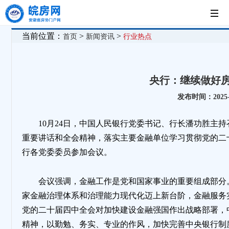
首
当前位置：
>
>
首页
新闻资讯
行业热点
页
党
央行：继续做好
建
新
发布时间：2025-1
工
闻
房
10月24日，中国人民银行党委书记、行长潘功胜主
重要讲话和全会精神，落实主要金融单位学习贯彻党的二
作
中
企
法
行各党委委员参加会议。
心
展
制
会议强调，金融工作是党和国家事业的重要组成部分
家金融治理体系和治理能力现代化迈上新台阶，金融服务
党的二十届四中全会对加快建设金融强国作出战略部署，
示
园
精神，以勤勉、务实、专业的作风，加快完善中央银行制