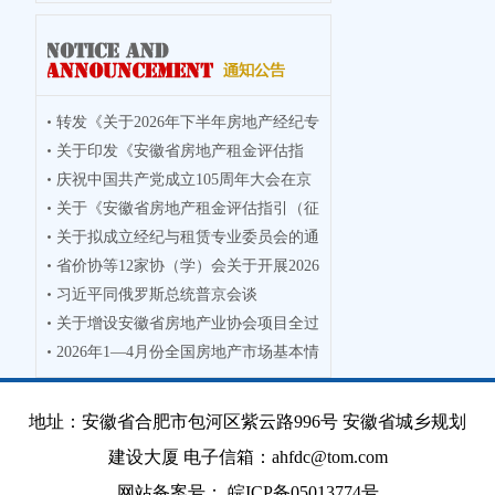
转发《关于2026年下半年房地产经纪专
关于印发《安徽省房地产租金评估指
业人员
庆祝中国共产党成立105周年大会在京
引》的通
关于《安徽省房地产租金评估指引（征
隆重举
关于拟成立经纪与租赁专业委员会的通
求意见
省价协等12家协（学）会关于开展2026
知
习近平同俄罗斯总统普京会谈
年度徽
关于增设安徽省房地产业协会项目全过
2026年1—4月份全国房地产市场基本情
程咨询
况
地址：安徽省合肥市包河区紫云路996号 安徽省城乡规划
建设大厦 电子信箱：ahfdc@tom.com
网站备案号：
皖ICP备05013774号