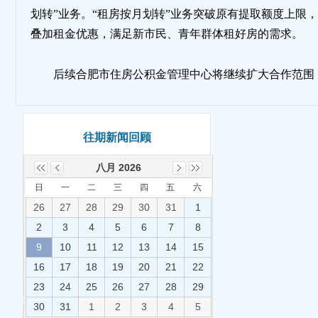
划转”业务。“租房按月划转”业务突破原有提取额度上限
地
叠加租金优惠，满足新市民、青年群体租好房的需求。
后续合肥市住房公积金管理中心将继续扩大合作范围
往期新闻回顾
八月 2026
日
一
二
三
四
五
六
26
27
28
29
30
31
1
2
3
4
5
6
7
8
9
10
11
12
13
14
15
16
17
18
19
20
21
22
23
24
25
26
27
28
29
30
31
1
2
3
4
5