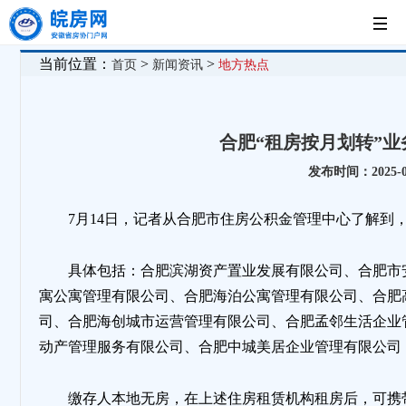
首
当前位置：
>
>
首页
新闻资讯
地方热点
页
党
合肥“租房按月划转”业
建
新
发布时间：2025-07
工
闻
房
7月14日，记者从合肥市住房公积金管理中心了解到，
作
中
企
法
具体包括：合肥滨湖资产置业发展有限公司、合肥市
寓公寓管理有限公司、合肥海泊公寓管理有限公司、合肥
心
展
制
司、合肥海创城市运营管理有限公司、合肥孟邻生活企业
动产管理服务有限公司、合肥中城美居企业管理有限公司
示
园
缴存人本地无房，在上述住房租赁机构租房后，可携