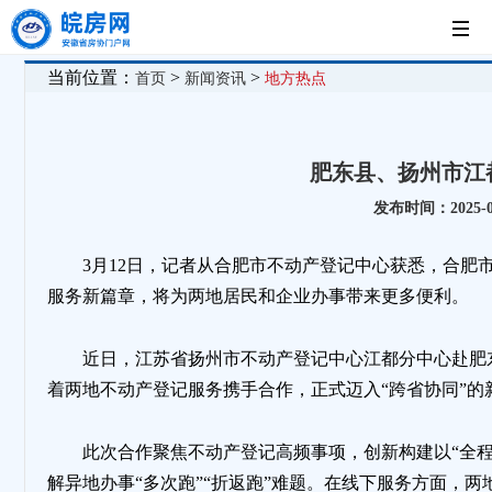
首
当前位置：
>
>
首页
新闻资讯
地方热点
页
党
肥东县、扬州市江
建
新
发布时间：2025-03
工
闻
房
3月12日，记者从合肥市不动产登记中心获悉，合肥
服务新篇章，将为两地居民和企业办事带来更多便利。
作
中
企
法
近日，江苏省扬州市不动产登记中心江都分中心赴肥
心
展
制
着两地不动产登记服务携手合作，正式迈入“跨省协同”的
此次合作聚焦不动产登记高频事项，创新构建以“全程
示
园
解异地办事“多次跑”“折返跑”难题。在线下服务方面，