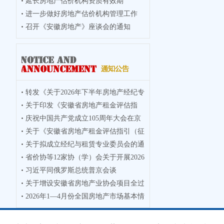
延长房地产估价机构资质有效期
进一步做好房地产估价机构管理工作
召开《安徽房地产》座谈会的通知
转发《关于2026年下半年房地产经纪专
关于印发《安徽省房地产租金评估指
业人员
庆祝中国共产党成立105周年大会在京
引》的通
关于《安徽省房地产租金评估指引（征
隆重举
关于拟成立经纪与租赁专业委员会的通
求意见
省价协等12家协（学）会关于开展2026
知
习近平同俄罗斯总统普京会谈
年度徽
关于增设安徽省房地产业协会项目全过
2026年1—4月份全国房地产市场基本情
程咨询
况