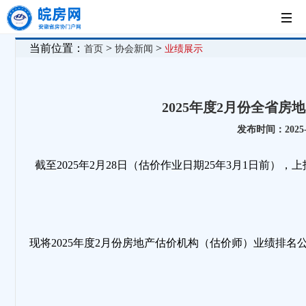
首
当前位置：
>
>
首页
协会新闻
业绩展示
页
党
2025年度2月份全省
建
新
发布时间：2025-0
工
闻
房
截至2025年2月28日（估价作业日期25年3月1日前）
作
中
企
法
心
展
制
现将2025年度2月份房地产估价机构（估价师）业绩排名
示
园