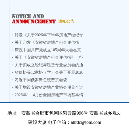
转发《关于2026年下半年房地产经纪专
关于印发《安徽省房地产租金评估指
业人员
庆祝中国共产党成立105周年大会在京
引》的通
关于《安徽省房地产租金评估指引（征
隆重举
关于拟成立经纪与租赁专业委员会的通
求意见
省价协等12家协（学）会关于开展2026
知
习近平同俄罗斯总统普京会谈
年度徽
关于增设安徽省房地产业协会项目全过
2026年1—4月份全国房地产市场基本情
程咨询
况
地址：安徽省合肥市包河区紫云路996号 安徽省城乡规划
建设大厦 电子信箱：ahfdc@tom.com