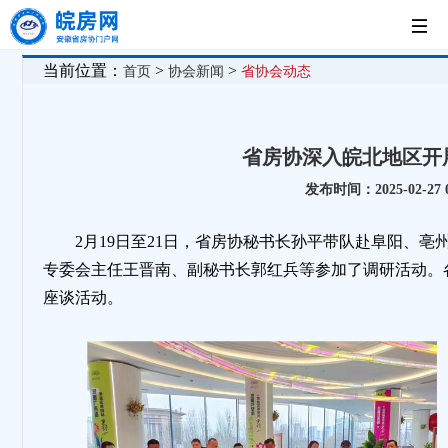
首
当前位置：
>
>
首页
协会新闻
省协会动态
页
党
省房协深入皖北地区开
建
新
发布时间：2025-02-2
工
闻
房
2月19日至21日，省房协秘书长孙平带队赴阜阳、
专委会主任王晋南、副秘书长郭红兵等参加了调研活动。
作
中
企
法
座谈活动。
心
展
制
示
园