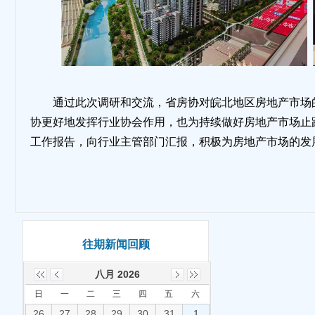
通过此次调研和交流，省房协对皖北地区房地产市场
协更好地发挥行业协会作用，也为持续做好房地产市场止
工作报告，向行业主管部门汇报，积极为房地产市场的发
往期新闻回顾
八月 2026
日
一
二
三
四
五
六
26
27
28
29
30
31
1