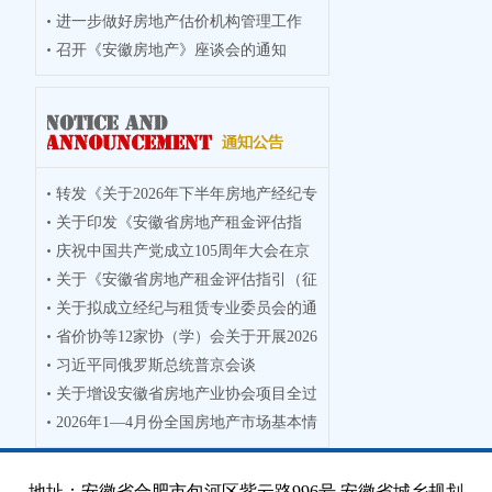
进一步做好房地产估价机构管理工作
召开《安徽房地产》座谈会的通知
转发《关于2026年下半年房地产经纪专
关于印发《安徽省房地产租金评估指
业人员
庆祝中国共产党成立105周年大会在京
引》的通
关于《安徽省房地产租金评估指引（征
隆重举
关于拟成立经纪与租赁专业委员会的通
求意见
省价协等12家协（学）会关于开展2026
知
习近平同俄罗斯总统普京会谈
年度徽
关于增设安徽省房地产业协会项目全过
2026年1—4月份全国房地产市场基本情
程咨询
况
地址：安徽省合肥市包河区紫云路996号 安徽省城乡规划