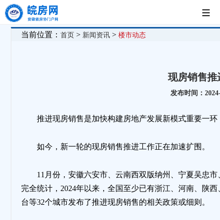
首
当前位置：
>
>
首页
新闻资讯
楼市动态
页
党
现房销售推
建
新
发布时间：2024-1
工
闻
房
推进现房销售是加快构建房地产发展新模式重要一环
作
中
企
法
如今，新一轮的现房销售推进工作正在加速扩围。
心
展
制
11月份，安徽六安市、云南西双版纳州、宁夏吴忠
完全统计，2024年以来，全国至少已有浙江、河南、陕
台等32个城市发布了推进现房销售的相关政策或细则。
示
园