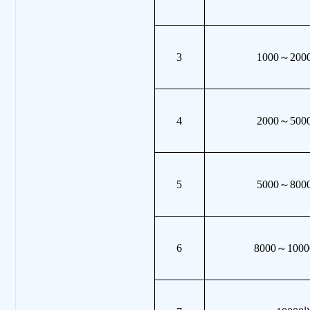
3
1000～20
4
2000～50
5
5000～80
6
8000～10