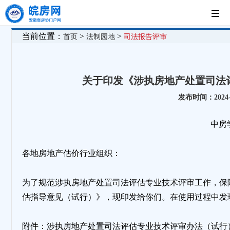
首
当前位置：
>
>
首页
法制园地
司法报告评审
页
党
关于印发《涉执房地产处置司法
建
新
发布时间：2024-0
工
闻
房
中房学
作
中
企
法
各地房地产估价行业组织：
心
展
制
为了规范涉执房地产处置司法评估专业技术评审工作，保
估指导意见（试行）》，现印发给你们。在使用过程中发
示
园
附件：涉执房地产处置司法评估专业技术评审办法（试行