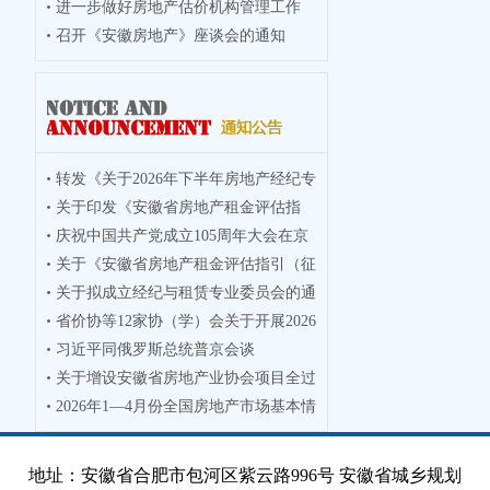
进一步做好房地产估价机构管理工作
召开《安徽房地产》座谈会的通知
转发《关于2026年下半年房地产经纪专
关于印发《安徽省房地产租金评估指
业人员
庆祝中国共产党成立105周年大会在京
引》的通
关于《安徽省房地产租金评估指引（征
隆重举
关于拟成立经纪与租赁专业委员会的通
求意见
省价协等12家协（学）会关于开展2026
知
习近平同俄罗斯总统普京会谈
年度徽
关于增设安徽省房地产业协会项目全过
2026年1—4月份全国房地产市场基本情
程咨询
况
地址：安徽省合肥市包河区紫云路996号 安徽省城乡规划