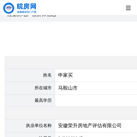
首
注册房地产估价师信息
页
党
建
新
工
闻
房
申家买
姓名
作
中
企
法
马鞍山市
所在城市
最高学历
心
展
制
安徽荣升房地产评估有限公司
示
园
执业单位名称