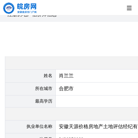
首
注册房地产估价师信息
页
党
建
新
工
闻
房
肖兰兰
姓名
作
中
企
法
合肥市
所在城市
最高学历
心
展
制
安徽天源价格房地产土地评估经纪有
示
园
执业单位名称