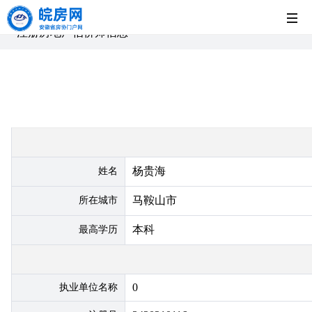
首
注册房地产估价师信息
页
党
建
新
工
闻
房
杨贵海
姓名
作
中
企
法
马鞍山市
所在城市
本科
最高学历
心
展
制
示
园
0
执业单位名称