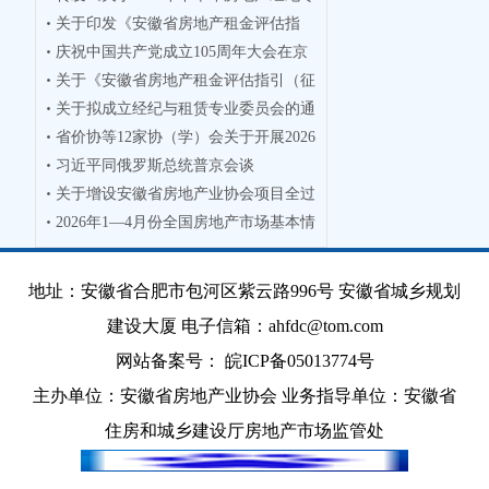
关于印发《安徽省房地产租金评估指
业人员
庆祝中国共产党成立105周年大会在京
引》的通
关于《安徽省房地产租金评估指引（征
隆重举
关于拟成立经纪与租赁专业委员会的通
求意见
省价协等12家协（学）会关于开展2026
知
习近平同俄罗斯总统普京会谈
年度徽
关于增设安徽省房地产业协会项目全过
2026年1—4月份全国房地产市场基本情
程咨询
况
地址：安徽省合肥市包河区紫云路996号 安徽省城乡规划
建设大厦 电子信箱：ahfdc@tom.com
网站备案号：
皖ICP备05013774号
主办单位：安徽省房地产业协会 业务指导单位：安徽省
住房和城乡建设厅房地产市场监管处