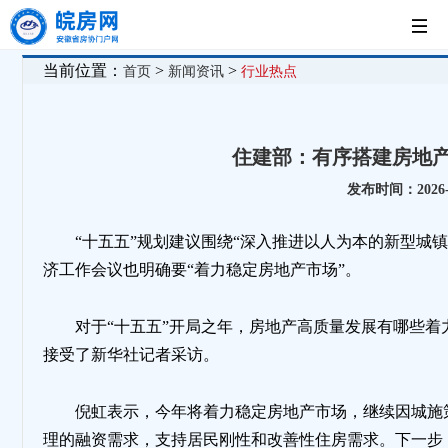
首
当前位置：
>
>
首页
新闻资讯
行业热点
页
党
住建部：有序搭建房地
建
新
发布时间：2026-0
工
闻
房
“十五五”规划建议围绕“深入推进以人为本的新型城镇
济工作会议也明确要“着力稳定房地产市场”。
作
中
企
法
对于“十五五”开局之年，房地产高质量发展有哪些
心
展
制
接受了新华社记者采访。
倪虹表示，今年将着力稳定房地产市场，继续因城施
示
园
理的融资需求，支持居民刚性和改善性住房需求。下一步